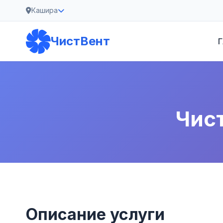
Кашира
ЧистВент
Г
Чис
Описание услуги